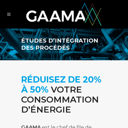
ÉTUDES D’INTÉGRATION
DES PROCÉDÉS
RÉDUISEZ DE 20%
À 50%
VOTRE
CONSOMMATION
D’ÉNERGIE
GAAMA
est le chef de file de