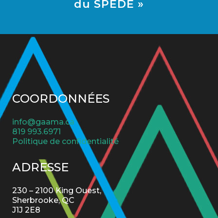
du SPEDE »
COORDONNÉES
info@gaama.ca
819 993.6971
Politique de confidentialité
ADRESSE
230 – 2100 King Ouest,
Sherbrooke, QC
J1J 2E8